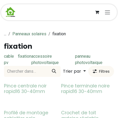
Se rendre au contenu
...
Panneaux solaires
fixation
fixation
cable
fixation
accessoire
panneau
pv
photovoltaique
photovoltaique
Trier par
Filtres
Pince centrale noir
Pince terminale noire
rapid16 30-40mm
rapid16 30-40mm
Profilé de montage
Crochet de toit