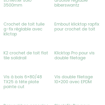
schletter solo
ardoise réglable
3500mm
biberswantz
Crochet de toit tuile
Embout klicktop rapfix
g-fix réglable avec
pour crochet de toit
klictop
K2 crochet de toit flat
Klicktop Pro pour vis
tile solidrail
double filetage
Vis à bois 6×80/48
Vis double filetage
TX25 à tête plate
10×200 avec EPDM
pointe cut