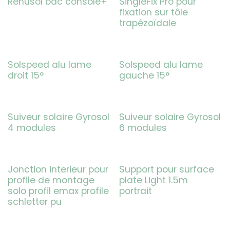
Renusol bac console+
SingleFix Pro pour
fixation sur tôle
trapézoïdale
Solspeed alu lame
Solspeed alu lame
droit 15°
gauche 15°
Suiveur solaire Gyrosol
Suiveur solaire Gyrosol
4 modules
6 modules
Jonction interieur pour
Support pour surface
profile de montage
plate Light 1.5m
solo profil emax profile
portrait
schletter pu